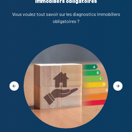
immobiliers obligatoires
Vous voulez tout savoir sur les diagnostics immobiliers
obligatoires ?
Diagno
Slide précédente
Slide s