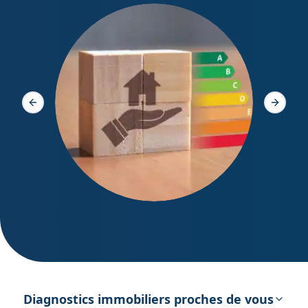
Diagno
Slide précédente
Slide s
DPE – Diagnostic de Performance
énergétique
Diagnostics immobiliers proches de vous