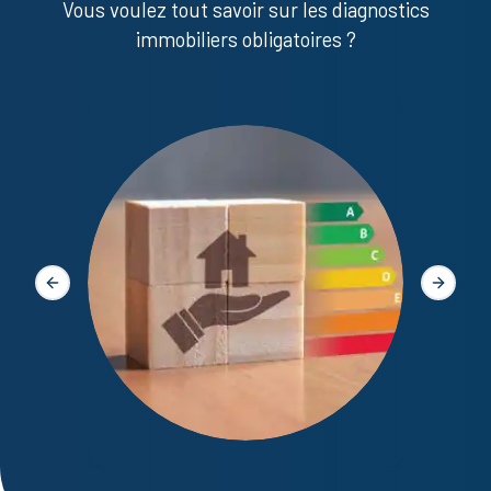
Vous voulez tout savoir sur les diagnostics
immobiliers obligatoires ?
Diagno
Slide précédente
Slide s