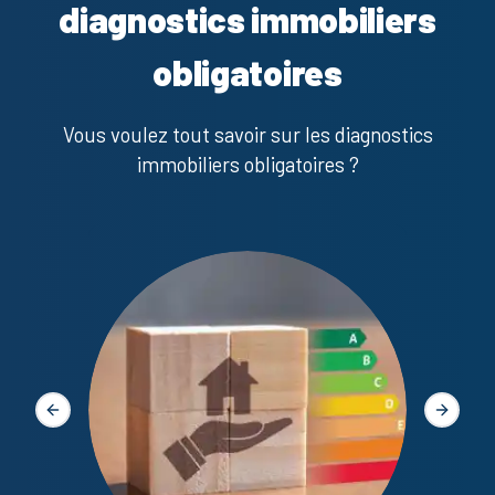
diagnostics immobiliers
obligatoires
Vous voulez tout savoir sur les diagnostics
immobiliers obligatoires ?
Diagno
Slide précédente
Slide s